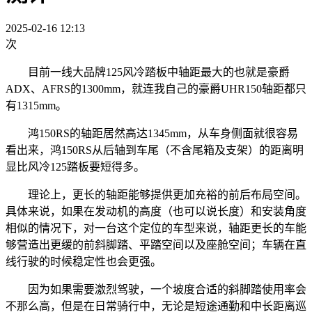
2025-02-16 12:13
次
目前一线大品牌125风冷踏板中轴距最大的也就是豪爵
ADX、AFRS的1300mm，就连我自己的豪爵UHR150轴距都只
有1315mm。
鸿150RS的轴距居然高达1345mm，从车身侧面就很容易
看出来，鸿150RS从后轴到车尾（不含尾箱及支架）的距离明
显比风冷125踏板要短得多。
理论上，更长的轴距能够提供更加充裕的前后布局空间。
具体来说，如果在发动机的高度（也可以说长度）和安装角度
相似的情况下，对一台这个定位的车型来说，轴距更长的车能
够营造出更缓的前斜脚踏、平踏空间以及座舱空间；车辆在直
线行驶的时候稳定性也会更强。
因为如果需要激烈驾驶，一个坡度合适的斜脚踏使用率会
不那么高，但是在日常骑行中，无论是短途通勤和中长距离巡