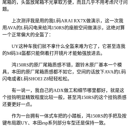
尾箱的，头盔放尾箱不光拿取方便，而且几乎不用考虑尺寸问
题。
上次测评我是用的我L码ARAI RX7X做演示，这一次我
用AVA的L码闪电来给鸿150RS的座舱空间做演示，这绝对算
一个正常偏大的全盔了：
UY这种车我们就不拿什么全盔来难为它了，它甚至连我
的M码3/4盔都只能倒着打开镜片才能勉强放进去。
鸿150RS的原厂尾箱质感不错，跟铃木原厂基本一个模
具，本田的原厂尾箱质感都不如它，空间的话放下AVA的L码
闪电或者L码SHOEI Z8轻轻松松。
有一说一，我自己的ADX做工和细节哪里都好，就是这
个挂钩明显精致程度比较一般，甚至鸿150RS的这个挂钩质感
还要更好一点。
作为一台拥有一体式车把的小踏板，鸿150RS的手把及按
键布局跟UY、本田esp系列部分车型还是保持一致。