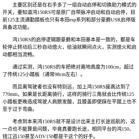
主要区别还是在右手多了一组自动启停和切换助力模式的
开关，要知道鸿150RS可是原厂自带脉冲启动和自动启停，目
前125主流通勤踏板也只有本田esp系列和部分豪爵USR启停版
具备这功能。
鸿150RS的启停逻辑跟豪爵和本田基本是一致的，都是车
轮停止转动后三秒自动熄火，给油就瞬间点火，实测熄火和启
动都相当流畅。
通过实测，鸿150RS的车把绝对离地高度为100cm，超过
了传统125小踏板（通常98cm左右）。
而且离驾驶者也没有特别远，加上鸿150RS座高达到了
770mm，如果是长距离骑行，这样的骑行三角就会比传统125
小踏板更晚造成驾驶人肩膀发酸，且膝盖即使踩在平踏上也不
至于过于弯曲。
考虑到本来鸿150RS就不是设计出来主打长途巡航的，这
一点也不能算是问题，毕竟真要跑长途，相同平台的鸿150、
钱江迅150甚至ADV150都是干这个的好手。