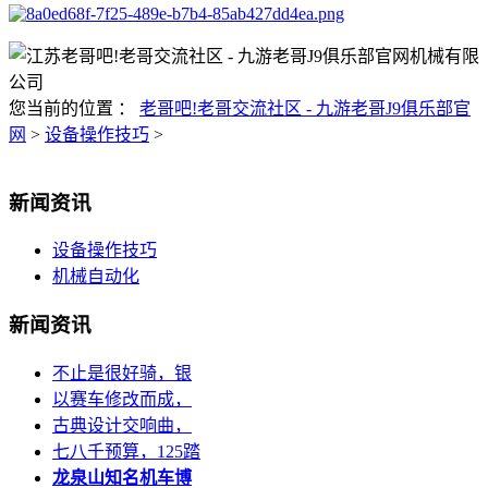
您当前的位置 ：
老哥吧!老哥交流社区 - 九游老哥J9俱乐部官
网
>
设备操作技巧
>
新闻资讯
设备操作技巧
机械自动化
新闻资讯
不止是很好骑，银
以赛车修改而成，
古典设计交响曲，
七八千预算，125踏
龙泉山知名机车博