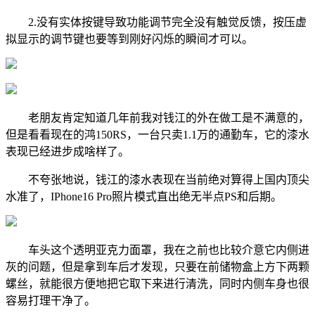
2.没有实体按键导致功能调节完全没有触觉反馈，按压虚
拟显示的调节键也要等到刚好闪烁的瞬间才可以。
老朋友肯定知道几年前我对钱江的外在做工是不满意的，
但是看看现在的鸿150RS，一台只卖1.1万的通勤车，它的漆水
表现已经进步成啥样了。
不夸张地说，钱江的漆水表现在当前绝对算得上国内顶尖
水准了，IPhone16 Pro照片模式直出绝无半点PS和后期。
车头这个透明亚克力面罩，我在之前也比较介意它内侧进
灰的问题，但是拿到车后才发现，只要在前储物盒上方下两颗
螺丝，就能很方便地把它取下来进行清洗，同时内侧车身也很
容易打理干净了。