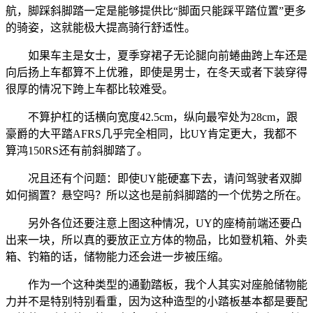
航，脚踩斜脚踏一定是能够提供比“脚面只能踩平踏位置”更多
的骑姿，这就能极大提高骑行舒适性。
如果车主是女士，夏季穿裙子无论腿向前蜷曲跨上车还是
向后扬上车都算不上优雅，即使是男士，在冬天或者下装穿得
很厚的情况下跨上车都比较难受。
不算护杠的话横向宽度42.5cm，纵向最窄处为28cm，跟
豪爵的大平踏AFRS几乎完全相同，比UY肯定更大，我都不
算鸿150RS还有前斜脚踏了。
况且还有个问题：即使UY能硬塞下去，请问驾驶者双脚
如何搁置？悬空吗？所以这也是前斜脚踏的一个优势之所在。
另外各位还要注意上图这种情况，UY的座椅前端还要凸
出来一块，所以真的要放正立方体的物品，比如登机箱、外卖
箱、钓箱的话，储物能力还会进一步被压缩。
作为一个这种类型的通勤踏板，我个人其实对座舱储物能
力并不是特别特别看重，因为这种造型的小踏板基本都是要配