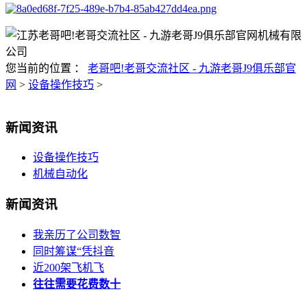
您当前的位置 ：
老哥吧!老哥交流社区 - 九游老哥J9俱乐部官
网
>
设备操作技巧
>
新闻资讯
设备操作技巧
机械自动化
新闻资讯
我亲历了公司数智
同时筹谋“凭抖音
近200架飞机飞
往往需要花费数十