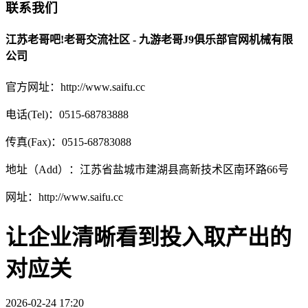
联系我们
江苏老哥吧!老哥交流社区 - 九游老哥J9俱乐部官网机械有限
公司
官方网址：http://www.saifu.cc
电话(Tel)：0515-68783888
传真(Fax)：0515-68783088
地址（Add）：江苏省盐城市建湖县高新技术区南环路66号
网址：http://www.saifu.cc
让企业清晰看到投入取产出的
对应关
2026-02-24 17:20