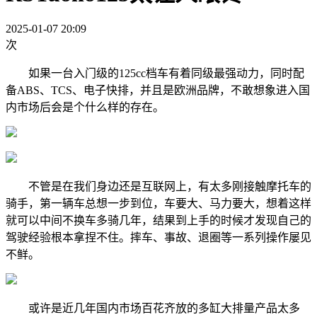
2025-01-07 20:09
次
如果一台入门级的125cc档车有着同级最强动力，同时配
备ABS、TCS、电子快排，并且是欧洲品牌，不敢想象进入国
内市场后会是个什么样的存在。
不管是在我们身边还是互联网上，有太多刚接触摩托车的
骑手，第一辆车总想一步到位，车要大、马力要大，想着这样
就可以中间不换车多骑几年，结果到上手的时候才发现自己的
驾驶经验根本拿捏不住。摔车、事故、退圈等一系列操作屡见
不鲜。
或许是近几年国内市场百花齐放的多缸大排量产品太多