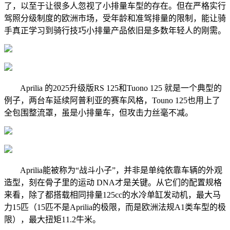
了，以至于让很多人忽视了小排量车型的存在。但在严格实行
驾照分级制度的欧洲市场，受年龄和准驾排量的限制，能让骑
手真正学习到骑行技巧小排量产品依旧是多数年轻人的刚需。
Aprilia 的2025升级版RS 125和Tuono 125 就是一个典型的
例子，两台车延续阿普利亚的赛车风格，Touno 125也用上了
全包围整流罩，虽是小排量车，但攻击力丝毫不减。
Aprilia能被称为“战斗小子”，并非是单纯依靠车辆的外观
造型，刻在骨子里的运动 DNA才是关键。从它们的配置规格
来看，除了都搭载相同排量125cc的水冷单缸发动机，最大马
力15匹（15匹不是Aprilia的极限，而是欧洲法规A1类车型的极
限），最大扭矩11.2牛米。