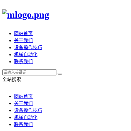
网站首页
关于我们
设备操作技巧
机械自动化
联系我们
全站搜索
网站首页
关于我们
设备操作技巧
机械自动化
联系我们