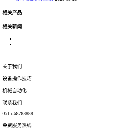
相关产品
相关新闻
关于我们
设备操作技巧
机械自动化
联系我们
0515-68783888
免费服务热线