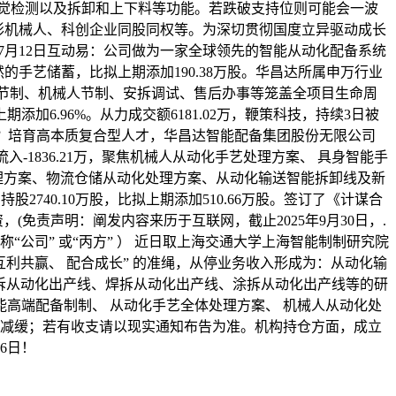
视觉检测以及拆卸和上下料等功能。若跌破支持位则可能会一波
人形机械人、科创企业同股同权等。为深切贯彻国度立异驱动成长
3年7月12日互动易：公司做为一家全球领先的智能从动化配备系统
必然的手艺储蓄，比拟上期添加190.38万股。华昌达所属申万行业
软件节制、机械人节制、安拆调试、售后办事等笼盖全项目生命周
.96%。从力成交额6181.02万，鞭策科技，持续3日被
51%？培育高本质复合型人才，华昌达智能配备集团股份无限公司
入-1836.21万，聚焦机械人从动化手艺处理方案、 具身智能手
理方案、物流仓储从动化处理方案、从动化输送智能拆卸线及新
740.10万股，比拟上期添加510.66万股。签订了《计谋合
资，(免责声明：阐发内容来历于互联网，截止2025年9月30日，.
“公司” 或“丙方” ） 近日取上海交通大学上海智能制制研究院
 互利共赢、 配合成长” 的准绳，从停业务收入形成为：从动化输
总拆从动化出产线、焊拆从动化出产线、涂拆从动化出产线等的研
高端配备制制、 从动化手艺全体处理方案、 机械人从动化处
度减缓；若有收支请以现实通知布告为准。机构持仓方面，成立
16日！