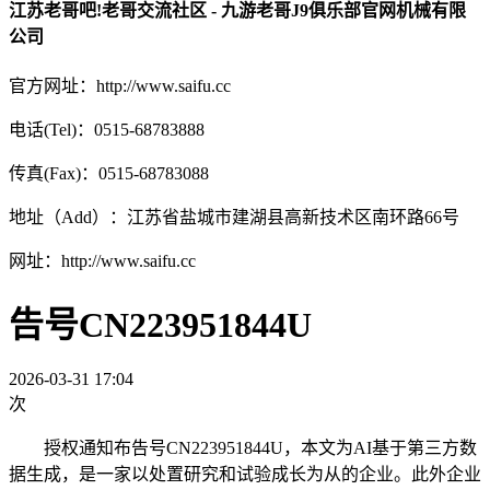
江苏老哥吧!老哥交流社区 - 九游老哥J9俱乐部官网机械有限
公司
官方网址：http://www.saifu.cc
电话(Tel)：0515-68783888
传真(Fax)：0515-68783088
地址（Add）：江苏省盐城市建湖县高新技术区南环路66号
网址：http://www.saifu.cc
告号CN223951844U
2026-03-31 17:04
次
授权通知布告号CN223951844U，本文为AI基于第三方数
据生成，是一家以处置研究和试验成长为从的企业。此外企业