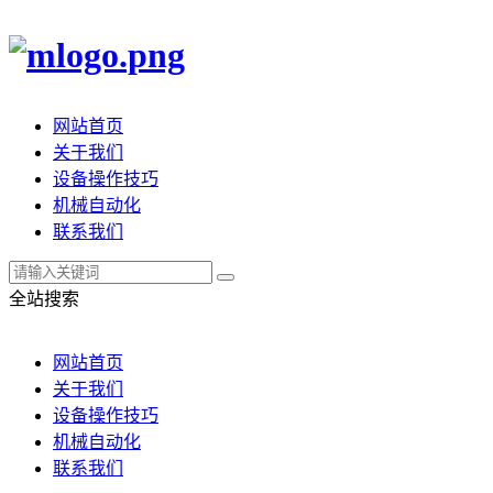
网站首页
关于我们
设备操作技巧
机械自动化
联系我们
全站搜索
网站首页
关于我们
设备操作技巧
机械自动化
联系我们