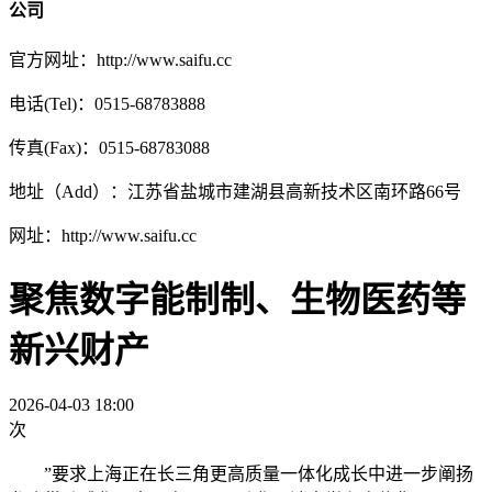
公司
官方网址：http://www.saifu.cc
电话(Tel)：0515-68783888
传真(Fax)：0515-68783088
地址（Add）：江苏省盐城市建湖县高新技术区南环路66号
网址：http://www.saifu.cc
聚焦数字能制制、生物医药等
新兴财产
2026-04-03 18:00
次
”要求上海正在长三角更高质量一体化成长中进一步阐扬