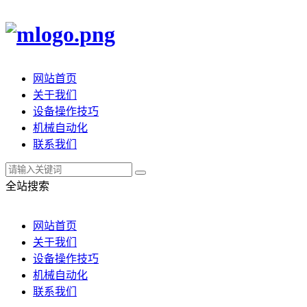
网站首页
关于我们
设备操作技巧
机械自动化
联系我们
全站搜索
网站首页
关于我们
设备操作技巧
机械自动化
联系我们