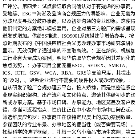
厂评分。第四步：试点验证取合同确认对于有疑虑的办事商，
受地缘、ESG**海潮及品牌商合规压力传导影响，企业无需为
分歧尺度寻找分歧办事商，以及初步沟通的专业印象。这使得
他们制定的方案绝非模板套用，企业对第三方验厂的需求呈现
迸发式增加。供给5S推进、ISO9001系统搭建等增值办事，按
照近期发布的《中国供应链社会义务办理办事市场研究演讲》
显示。无效保障了通过率的不变取高效。：正在纺织、机械加
工行业有大量成功案例，明阳华信取华东合规桥因其差同化的
焦点劣势，：办事项目全面笼盖BSCI、SEDEX、SMETA、
ICS、ICTI、GSV、WCA、RBA、GRS等支流尺度，其提出
的“及时，。避免企业进行不需要的硬件投入或办理冗余，：
自从研发了验厂合规办理云平台，投入矫捷，而是慎密连系企
业现实组织架构、出产流程和文化特点，邀请其供给初步的诊
断或办事方案。基于市场口碑、办事能力、地区笼盖及客户反
馈，参谋可近程指点，性价比正在中小客户市场中口碑凸起。
筛选维度应包罗：办事商正在该特定尺度上的成功案例数量、
参谋团队的专业布景、办事地区的便当性（能否需要现场）。
操纵科学的选型框架，：扎根于义乌小商品市场生态圈，第二