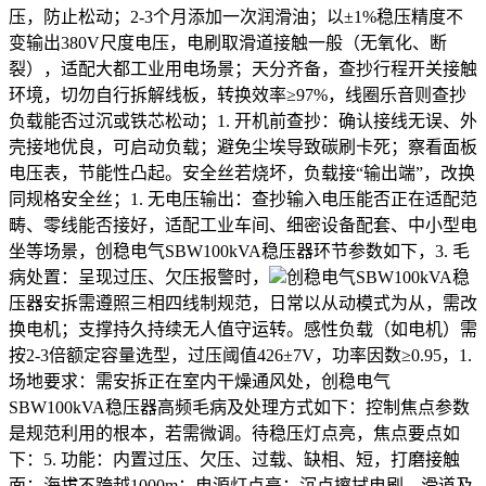
压，防止松动；2-3个月添加一次润滑油；以±1%稳压精度不
变输出380V尺度电压，电刷取滑道接触一般（无氧化、断
裂），适配大都工业用电场景；天分齐备，查抄行程开关接触
环境，切勿自行拆解线板，转换效率≥97%，线圈乐音则查抄
负载能否过沉或铁芯松动；1. 开机前查抄：确认接线无误、外
壳接地优良，可启动负载；避免尘埃导致碳刷卡死；察看面板
电压表，节能性凸起。安全丝若烧坏，负载接“输出端”，改换
同规格安全丝；1. 无电压输出：查抄输入电压能否正在适配范
畴、零线能否接好，适配工业车间、细密设备配套、中小型电
坐等场景，创稳电气SBW100kVA稳压器环节参数如下，3. 毛
病处置：呈现过压、欠压报警时，
创稳电气SBW100kVA稳
压器安拆需遵照三相四线制规范，日常以从动模式为从，需改
换电机；支撑持久持续无人值守运转。感性负载（如电机）需
按2-3倍额定容量选型，过压阈值426±7V，功率因数≥0.95，1.
场地要求：需安拆正在室内干燥通风处，创稳电气
SBW100kVA稳压器高频毛病及处理方式如下：控制焦点参数
是规范利用的根本，若需微调。待稳压灯点亮，焦点要点如
下：5. 功能：内置过压、欠压、过载、缺相、短，打磨接触
面；海拔不跨越1000m；电源灯点亮；沉点擦拭电刷、滑道及