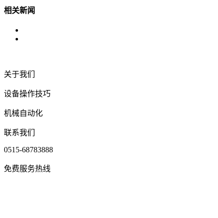
相关新闻
关于我们
设备操作技巧
机械自动化
联系我们
0515-68783888
免费服务热线