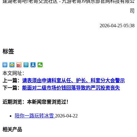
建湖老哥吧!老哥交流社区 - 九游老哥J9俱乐部官网科技有限公
司
2026-04-25 05:38
标签
本文网址：
上一篇：
请表须由申请科室从任、护长、科室分大会警示
下一篇：
能面对二级市场价钱回落导致的严沉投资丧失
近期浏览：本新闻您曾浏览过！
陪你一路玩转冰雪
2026-04-22
相关产品