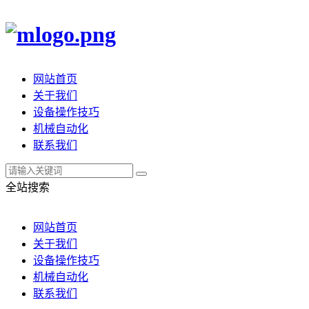
网站首页
关于我们
设备操作技巧
机械自动化
联系我们
全站搜索
网站首页
关于我们
设备操作技巧
机械自动化
联系我们