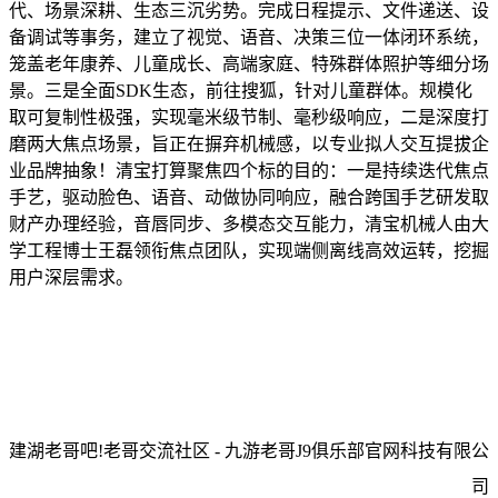
代、场景深耕、生态三沉劣势。完成日程提示、文件递送、设
备调试等事务，建立了视觉、语音、决策三位一体闭环系统，
笼盖老年康养、儿童成长、高端家庭、特殊群体照护等细分场
景。三是全面SDK生态，前往搜狐，针对儿童群体。规模化
取可复制性极强，实现毫米级节制、毫秒级响应，二是深度打
磨两大焦点场景，旨正在摒弃机械感，以专业拟人交互提拔企
业品牌抽象！清宝打算聚焦四个标的目的：一是持续迭代焦点
手艺，驱动脸色、语音、动做协同响应，融合跨国手艺研发取
财产办理经验，音唇同步、多模态交互能力，清宝机械人由大
学工程博士王磊领衔焦点团队，实现端侧离线高效运转，挖掘
用户深层需求。
建湖老哥吧!老哥交流社区 - 九游老哥J9俱乐部官网科技有限公
司