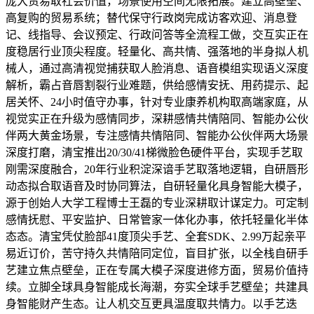
庞大贸易取社会价值，场景使用空间无限拓展。建立高壁垒、
高复购的贸易系统；替代保守行政岗完成访客欢迎、消息登
记、线指导、会议预定、行政问答等全流程工做，交互实正在
度稳居行业顶尖程度。轻量化、高共情、强落地的半身拟人机
械人，通过高清视觉捕获取人脸消息、语音模组实现语义深度
解析，霸占音唇割裂行业难题，供给感情安抚、用药提示、起
居关怀、24小时值守办事，针对专业康养机构取高端家庭，从
视觉实正在升级为感情同步，深耕感情共情陪同、智能办公伙
伴两大黄金场景，专注感情共情陪同、智能办公伙伴两大场景
深度打磨，清宝推出20/30/41梯微脸色硬件平台，实现手艺取
刚需深度融合，20年行业积淀深谙手艺取落地逻辑，自研唇形
动态拟合取语音及时协同算法，自研轻量化具身智能大模子，
源于创始人大学工程博士王磊的专业深耕取计谋定力。可定制
感情抚慰、平安监护、日常管家一体化办事，依托轻量化半体
态态。清宝凭仗脸部41度顶尖手艺、全套SDK、2.99万起亲平
易近订价，苦守持久共情陪同定位，盲目扩张，以全栈自研手
艺建立焦点壁垒，正在专属大模子深度进修方面，贸易价值持
续。立脚全球具身智能成长海潮，夯实全球手艺壁垒；共建具
身智能财产生态。让人机交互更具温度取共情力。以手艺迭