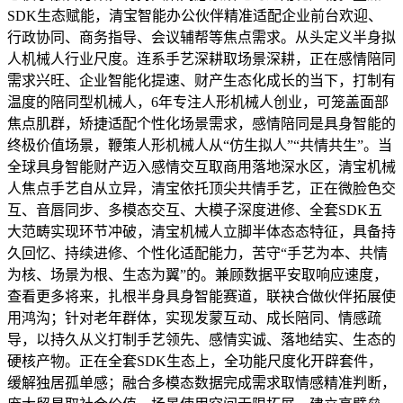
SDK生态赋能，清宝智能办公伙伴精准适配企业前台欢迎、
行政协同、商务指导、会议辅帮等焦点需求。从头定义半身拟
人机械人行业尺度。连系手艺深耕取场景深耕，正在感情陪同
需求兴旺、企业智能化提速、财产生态化成长的当下，打制有
温度的陪同型机械人，6年专注人形机械人创业，可笼盖面部
焦点肌群，矫捷适配个性化场景需求，感情陪同是具身智能的
终极价值场景，鞭策人形机械人从“仿生拟人”“共情共生”。当
全球具身智能财产迈入感情交互取商用落地深水区，清宝机械
人焦点手艺自从立异，清宝依托顶尖共情手艺，正在微脸色交
互、音唇同步、多模态交互、大模子深度进修、全套SDK五
大范畴实现环节冲破，清宝机械人立脚半体态态特征，具备持
久回忆、持续进修、个性化适配能力，苦守“手艺为本、共情
为核、场景为根、生态为翼”的。兼顾数据平安取响应速度，
查看更多将来，扎根半身具身智能赛道，联袂合做伙伴拓展使
用鸿沟；针对老年群体，实现发蒙互动、成长陪同、情感疏
导，以持久从义打制手艺领先、感情实诚、落地结实、生态的
硬核产物。正在全套SDK生态上，全功能尺度化开辟套件，
缓解独居孤单感；融合多模态数据完成需求取情感精准判断，