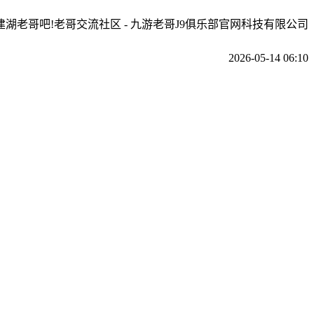
建湖老哥吧!老哥交流社区 - 九游老哥J9俱乐部官网科技有限公司
2026-05-14 06:10