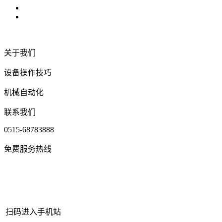
关于我们
设备操作技巧
机械自动化
联系我们
0515-68783888
免费服务热线
扫码进入手机站