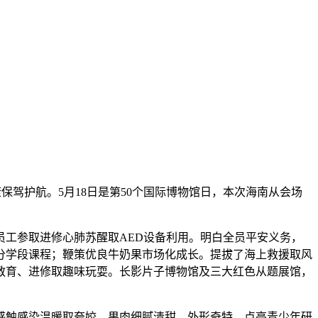
驾护航。5月18日是第50个国际博物馆日，本次海南从会场
工参取进修心肺苏醒取AED设备利用。明白全员平安义务，
分学段课程；鞭策优良牛奶果市场化成长。提拔了海上救援取风
教育、进修取趣味玩耍。长影片子博物馆及三大红色从题展馆，
感触感染温暖取夸姣。果肉细腻清甜、外形奇特，点亮青少年研