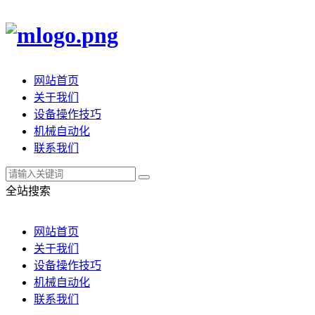
网站首页
关于我们
设备操作技巧
机械自动化
联系我们
全站搜索
网站首页
关于我们
设备操作技巧
机械自动化
联系我们