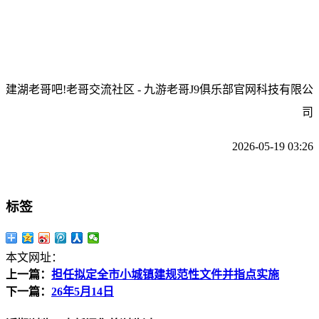
建湖老哥吧!老哥交流社区 - 九游老哥J9俱乐部官网科技有限公
司
2026-05-19 03:26
标签
本文网址：
上一篇：
担任拟定全市小城镇建规范性文件并指点实施
下一篇：
26年5月14日