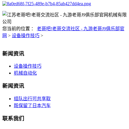
您当前的位置 ：
老哥吧!老哥交流社区 - 九游老哥J9俱乐部官
网
>
设备操作技巧
>
新闻资讯
设备操作技巧
机械自动化
新闻资讯
组队出行可共享取
既保留了日本汽车
联系我们