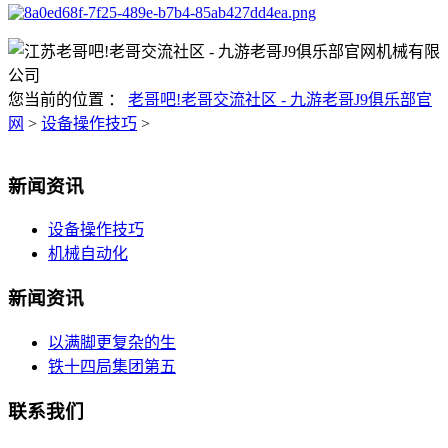
您当前的位置 ：
老哥吧!老哥交流社区 - 九游老哥J9俱乐部官
网
>
设备操作技巧
>
新闻资讯
设备操作技巧
机械自动化
新闻资讯
以满脚更复杂的生
铁十四局集团第五
联系我们