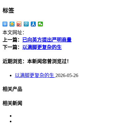
标签
本文网址：
上一篇：
已向英方提出严明商量
下一篇：
以满脚更复杂的生
近期浏览：本新闻您曾浏览过！
以满脚更复杂的生
2026-05-26
相关产品
相关新闻