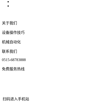
关于我们
设备操作技巧
机械自动化
联系我们
0515-68783888
免费服务热线
扫码进入手机站