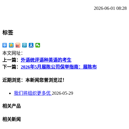
2026-06-01 08:28
标签
本文网址：
上一篇：
外语统评语种英语的考生
下一篇：
2026年5月展陈公司保举指南：展陈布
近期浏览：本新闻您曾浏览过！
我们将组织更多优
2026-05-29
相关产品
相关新闻