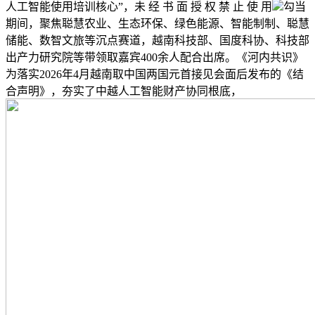
人工智能使用培训核心”，未 经 书 面 授 权 禁 止 使 用
勾当
期间，聚焦聪慧农业、生态环保、绿色能源、智能制制、聪慧
储能、数智文旅等沉点赛道，越南科技部、国度科协、科技部
出产力研究院等带领取嘉宾400余人配合出席。《河内共识》
为落实2026年4月越南取中国两国元首接见会面后发布的《结
合声明》，夯实了中越人工智能财产协同根底，