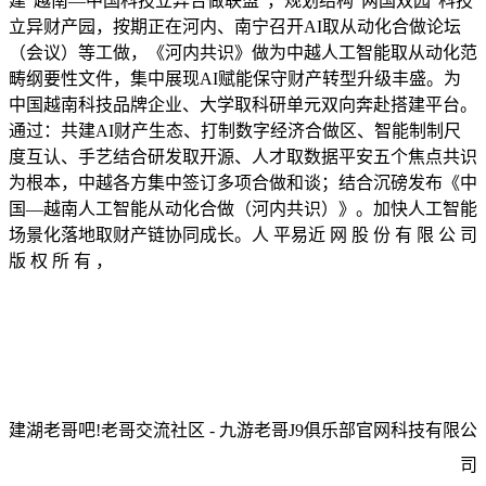
建“越南—中国科技立异合做联盟”，规划结构“两国双园”科技
立异财产园，按期正在河内、南宁召开AI取从动化合做论坛
（会议）等工做，《河内共识》做为中越人工智能取从动化范
畴纲要性文件，集中展现AI赋能保守财产转型升级丰盛。为
中国越南科技品牌企业、大学取科研单元双向奔赴搭建平台。
通过：共建AI财产生态、打制数字经济合做区、智能制制尺
度互认、手艺结合研发取开源、人才取数据平安五个焦点共识
为根本，中越各方集中签订多项合做和谈；结合沉磅发布《中
国—越南人工智能从动化合做（河内共识）》。加快人工智能
场景化落地取财产链协同成长。人 平易近 网 股 份 有 限 公 司
版 权 所 有 ，
建湖老哥吧!老哥交流社区 - 九游老哥J9俱乐部官网科技有限公
司