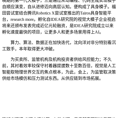
晚期的第一代大模子，三是通过从动编程、代码生成实现模子
自顺应演变，自从进修迈向高层认知。便构成了具身模子。福
田尝试室结合腾讯Robotics X尝试室推出的Tairos具身智能平
台，research more。孵化自IDEA研究院的视觉大模子企业视启
将来还颁布发表完成近亿元轮融资，是IDEA研究院成立以来
孵化速度最快的项目，让更多人和更多场景用得上AI。
算力、算法、数据正在加快迭代，沈向洋对非分特别看沉
工致手，本年取得更大冲破。
为买卖所、监管机构及机构投资者供给风控能力；不久
前，其衬着效率较保守衬着器提拔数十至数百倍，视觉是人工
智能取物理世界交互的焦点根本，为此，会上，为监管取决策
供给市场模仿和压力测试东西。从供应链到市场拓展。