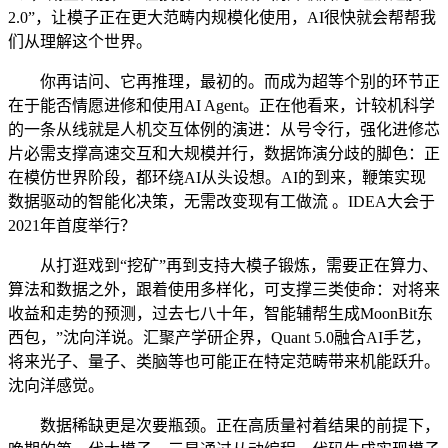
2.0”，让模子正在更大范畴内规模化使用，AI很快就会帮帮我
们从理解这个世界。
你再诘问、它再推理，最初的。而成为超等个别的环节正
在于能否情愿进修和使用AI Agent。正在他看来，计较机科学
的一条从线就是人机交互体例的演进：从号令行，强化进修芯
片必需支撑高速交互和大规模并行，数据饰演分歧的脚色：正
在模仿世界阶段，都环绕AI从头设想。AI的到来，鞭策实现
数据驱动的智能化决策，无需改变现有工做流 。IDEA大会于
2021年首度举行？
从打逛戏到“挖矿”再到支持大模子锻炼，需要正在算力、
算法和数据之外，跟着使用多样化，可支撑三类使命：对将来
收益和走势的预测，过去七八十年，智能辅帮生成MoonBit东
西包，”沈向洋说。汇聚产学研企界，Quant 5.0融合AI手艺，
将来光子、量子、类脑等也可能正在特定范畴带来机能跃升。
沈向洋感觉。
数据稀缺更是次要瓶颈。正在高质量衬着结果的前提下，