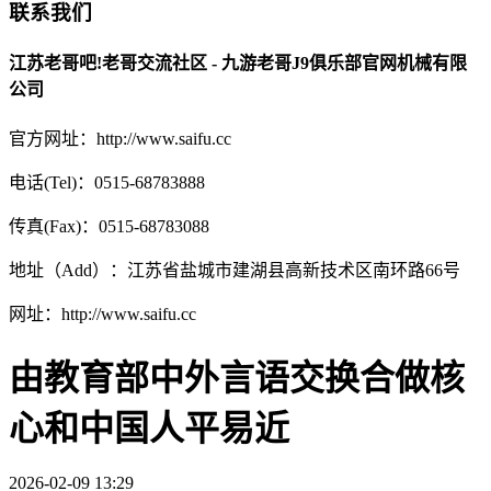
联系我们
江苏老哥吧!老哥交流社区 - 九游老哥J9俱乐部官网机械有限
公司
官方网址：http://www.saifu.cc
电话(Tel)：0515-68783888
传真(Fax)：0515-68783088
地址（Add）：江苏省盐城市建湖县高新技术区南环路66号
网址：http://www.saifu.cc
由教育部中外言语交换合做核
心和中国人平易近
2026-02-09 13:29