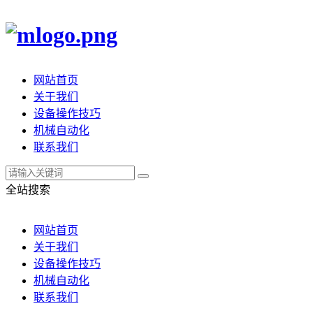
网站首页
关于我们
设备操作技巧
机械自动化
联系我们
全站搜索
网站首页
关于我们
设备操作技巧
机械自动化
联系我们