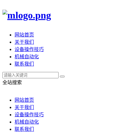
网站首页
关于我们
设备操作技巧
机械自动化
联系我们
全站搜索
网站首页
关于我们
设备操作技巧
机械自动化
联系我们