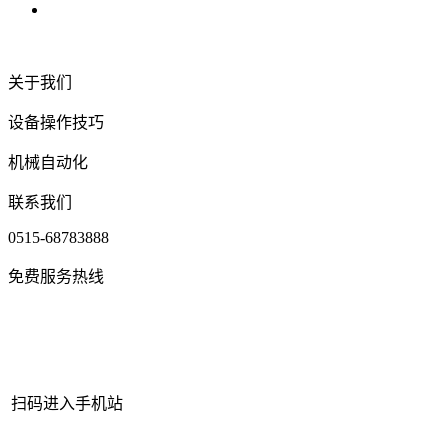
关于我们
设备操作技巧
机械自动化
联系我们
0515-68783888
免费服务热线
扫码进入手机站