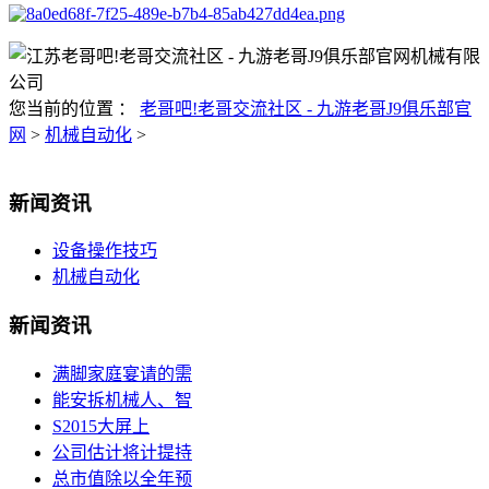
您当前的位置 ：
老哥吧!老哥交流社区 - 九游老哥J9俱乐部官
网
>
机械自动化
>
新闻资讯
设备操作技巧
机械自动化
新闻资讯
满脚家庭宴请的需
能安拆机械人、智
S2015大屏上
公司估计将计提持
总市值除以全年预