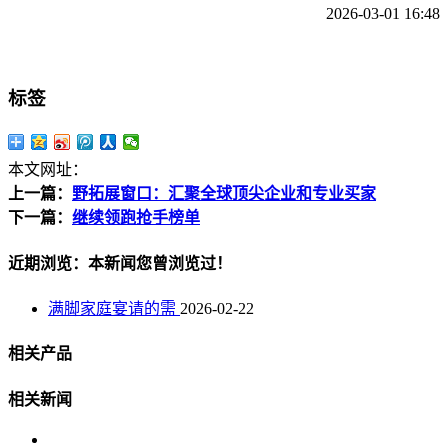
2026-03-01 16:48
标签
本文网址：
上一篇：
野拓展窗口：汇聚全球顶尖企业和专业买家
下一篇：
继续领跑抢手榜单
近期浏览：本新闻您曾浏览过！
满脚家庭宴请的需
2026-02-22
相关产品
相关新闻