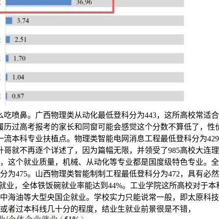
么吃喷鼻。广西物理类从动化最低登科分为443，这所高校常适合
履历过高考报考的家长和同窗可能会感觉这个分数不算低了，性
流本科专业扶植点。物理类智能电网消息工程最低登科分为42
哥就不再逐个详述了，因为篇幅无限，并领受了985高校大连
960年，这个就业质量，机械、从动化等专业都是国度级特色专业。
分为475。山西物理类智能制制工程最低登科分为472，具有
就业，全体铁饭碗就业率能达到44%。工业学院这所高校对于
和中海油等大型央国企就业。学校实力只能说常一般，即太原科技
线或者过本科线几十分的程度，结业生就业前景很是不错，