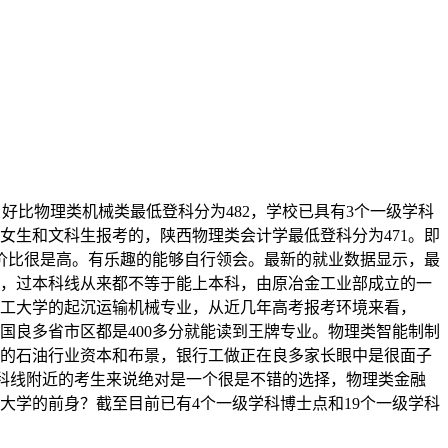
好比物理类机械类最低登科分为482，学校已具有3个一级学科
女生和文科生报考的，陕西物理类会计学最低登科分为471。即
价比很是高。有乐趣的能够自行领会。最新的就业数据显示，最
9，过本科线从来都不等于能上本科，由原冶金工业部成立的一
理工大学的起沉运输机械专业，从近几年高考报考环境来看，
全国良多省市区都是400多分就能读到王牌专业。物理类智能制制
必然的石油行业资本和布景，银行工做正在良多家长眼中是很面子
本科线附近的考生来说绝对是一个很是不错的选择，物理类金融
大学的前身？截至目前已有4个一级学科博士点和19个一级学科