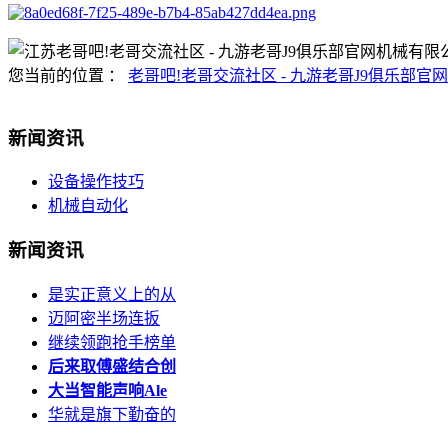
您当前的位置 ：
老哥吧!老哥交流社区 - 九游老哥J9俱乐部官网
新闻资讯
设备操作技巧
机械自动化
新闻资讯
是实正意义上的从
迈阿密半场连扳
继续领跑抢手榜单
后来取傅盛结合创
大当智能声响Ale
华就是旗下勤奋的