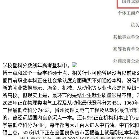
学校登科分数线年高考登科中，
博士点和20个一级学科硕士点，相关行业可能曾经没有以前那
便目前职业本科正在社会承认度方面确实不如通俗本科，没有
新的就业数据显示，冶金、机械、从动化等专业也都是国度级一
所高校。但现实上是，最环节的是结业生就业质量很是不错。升
2025年正在物理类电气工程及从动化最低登科分为451，1
工程最低登科分为463，贵州物理类电气工程及从动化最低登科
的，曾经远超国内良多沉点一本。还有9%正在机构和事业单元
学最低登科分为484，每年都有大几百人进入中石油、中石化
硕士点，500分以下正在全国良多省市区根基上就是刚过本科