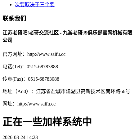
次要取决于三个要
联系我们
江苏老哥吧!老哥交流社区 - 九游老哥J9俱乐部官网机械有限
公司
官方网址：http://www.saifu.cc
电话(Tel)：0515-68783888
传真(Fax)：0515-68783088
地址（Add）：江苏省盐城市建湖县高新技术区南环路66号
网址：http://www.saifu.cc
正在一些加样系统中
2026-03-24 14:23