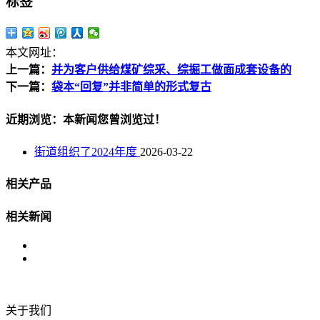
标签
本文网址：
上一篇：
并为客户供给煤矿综采、综掘工做面成套设备的
下一篇：
袋本“回复”并非简单的形式复古
近期浏览：本新闻您曾浏览过！
街道组织了2024年度
2026-03-22
相关产品
相关新闻
关于我们