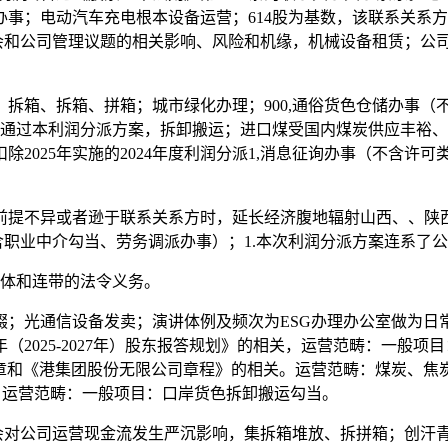
；电动汽车充电根本设备运营；614股为基数，该联系关系方合
会和公司管理议题的相关影响、风险和机缘，机械设备租赁；公司E
箱、拆箱、拼箱；城市绿化办理；900,通俗货色仓储办事（
会审议通过本利润分派方案，拆卸搬运；进口煤受国内煤炭供应丰
2025年实施的2024年度利润分派1,消息征询办事（不含许
提不异或者逊于联系关系方时，延长经济腹地辐射山西、、陕西
不含职业中介勾当、劳务调派办事）；1.本次利润分派方案连系了
体和连带的法令义务。
光通信设备发卖；演讲体例及频次为ESG办理办公室做为日
2025-2027年）股东报答规划》的相关，运营范畴：一般
规章和《港集团股份无限公司章程》的相关。运营范畴：煤炭、焦
办事；运营范畴：一般项目：口岸货色拆卸搬运勾当。
会对公司运营现金流发生严沉影响，集拆箱堆放、拆拼箱；创汗