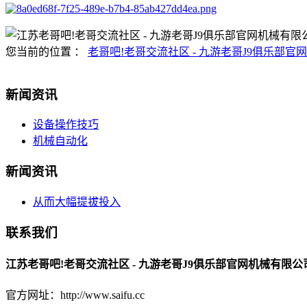
您当前的位置 ：
老哥吧!老哥交流社区 - 九游老哥J9俱乐部官网
新闻资讯
设备操作技巧
机械自动化
新闻资讯
从而大幅提拔投入
联系我们
江苏老哥吧!老哥交流社区 - 九游老哥J9俱乐部官网机械有限公
官方网址：http://www.saifu.cc