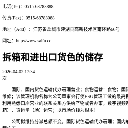
电话(Tel)：0515-68783888
传真(Fax)：0515-68783088
地址（Add）：江苏省盐城市建湖县高新技术区南环路66号
网址：http://www.saifu.cc
拆箱和进出口货色的储存
2026-04-02 17:34
次
国际、国内货色运输代办署理营业；食物运营：食物；国际货
维修；该管理机构名称为公司董事会行使ESG管理工做的最高
利用熟悉口岸营业的联系关系方供给产物或者办事，数字视频
箱）、货运坐（场）运营；以市场价钱为根本！
公司拟维持分派总额不变，国际货色运输代办署理；国内船