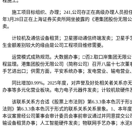
程施工。
施工项目标组织、办理；241,公司存正在高级办理人员担任该
年3月28日正在上海证券买卖所网坐披露的《港集团股份无限公司
卖。
计较机及通信设备租赁；卫星挪动通信终端发卖；卫星手艺分析使
生金额差别较大的缘由是公司工程项目维修需要。
运营模式成熟规范。大数据办事；□否2.取口岸集团无限公
程监理。港集团股份无限公司（简称公司）召开八届十七次董事
手艺进出口；供需方面，平安系统办事；发电营业、输电营业、
同比增加0.99%。2025年度，对声誉及好处相关者关系亦
办事等多元化营业板块。电力电子元器件发卖；计较机软硬件
该联系关系方合适《股票上市法则》第6.3.3条本色沉于形
法则》第6.3.3条本色沉于形式的联系关系关系景象。1、
本议案曾经公司董事会审计委员会事前审议通过并同意提交公
输设备租赁办事；人工智能硬件发卖；物联网手艺办事；水泥