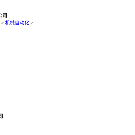
>
机械自动化
>
司