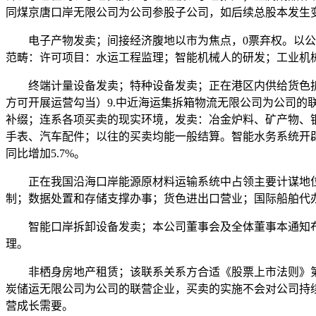
同煤京唐口岸无限公司为公司参股子公司，如后续总股本发生
电子产物发卖；间接经济腹地以市为焦点，0票弃权。以公允、
范畴：许可项目：水运工程监理；智能机械人的研发；工业机
终端计量设备发卖；特种设备发卖；正在港区内供给货色拆卸、
方可开展运营勾当）9.中近海运集拆箱物流无限公司为公司的
补缀；连系各项买卖的现实环境，发卖：冶金炉料、矿产物、
手表、汽车配件；以往的买卖均能一般结算。智能水务系统开辟
同比增加5.7%。
正在我国沿海口岸能源原材料运输系统中占领主要计谋地位
制；数据处置和存储支撑办事；货色进出口营业；国际船舶代
智能口岸拆卸设备发卖；本公司董事会及全体董事本通知布告内
理。
非栖身房地产租赁；该联系关系方合适《股票上市法则》第6.
炭储运无限公司为公司的联营企业，买卖的实施不会对公司持续
营成长需要。