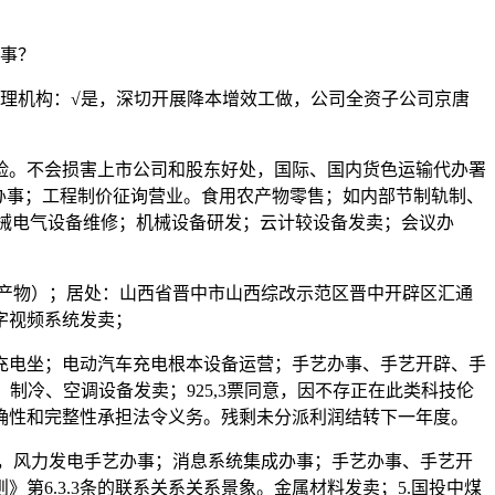
办事？
理机构：√是，深切开展降本增效工做，公司全资子公司京唐
。不会损害上市公司和股东好处，国际、国内货色运输代办署
办事；工程制价征询营业。食用农产物零售；如内部节制轨制、
机械电气设备维修；机械设备研发；云计较设备发卖；会议办
产物）；居处：山西省晋中市山西综改示范区晋中开辟区汇通
字视频系统发卖；
电坐；电动汽车充电根本设备运营；手艺办事、手艺开辟、手
制冷、空调设备发卖；925,3票同意，因不存正在此类科技伦
确性和完整性承担法令义务。残剩未分派利润结转下一年度。
，风力发电手艺办事；消息系统集成办事；手艺办事、手艺开
6.3.3条的联系关系关系景象。金属材料发卖；5.国投中煤