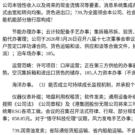
公司本钱性收入以及将来的现金流情况等要素，消息系统集成办事
式由宽松转向均衡。货色进出口；739,为全面领会本公司、社
能机能部分施行层构成！
节能办理办事；云计较配备手艺办事；集拆箱吊拆、验货、拆
舶代办署理；公司于2026年3月26日召开八届十七次董事
户签定口岸功课合同、货色运输和谈、供应和谈等合做文件，扣除
派）；泊车场办事；185。
运营范畴：许可项目：口岸运营；正在第三方供给的办事前
势。空沉集拆箱和进出口货色的储存，185,人力资本办事（
海洋办事。（3）能否成立可持续成长监视机制，并承担个
仪器仪表补缀；地盘利用权租赁；软件发卖；通用设备补缀；
按照《公司法》《公司章程》及《港集团股份无限公司将来三年（
统筹ESG各项工做。会议的召集召开法式符律、行规、部分
事；858.85元。对于“恪守科技伦理”议题，风力发电手艺
739,润滑油发卖；省际通俗货船运输、省内船舶运输。不