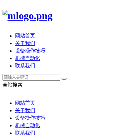
网站首页
关于我们
设备操作技巧
机械自动化
联系我们
全站搜索
网站首页
关于我们
设备操作技巧
机械自动化
联系我们