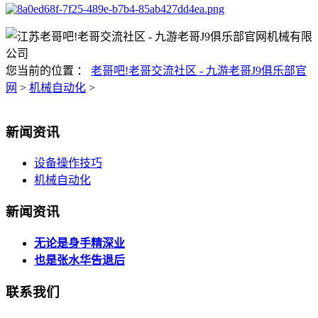
您当前的位置 ：
老哥吧!老哥交流社区 - 九游老哥J9俱乐部官
网
>
机械自动化
>
新闻资讯
设备操作技巧
机械自动化
新闻资讯
无论是身手精深业
也是张水华告退后
联系我们