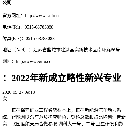
公司
官方网址：http://www.saifu.cc
电话(Tel)：0515-68783888
传真(Fax)：0515-68783088
地址（Add）：江苏省盐城市建湖县高新技术区南环路66号
网址：http://www.saifu.cc
：2022年新成立略性新兴专业
2026-05-27 09:13
次
正在保守矿业工程劣势根本上，正在新能源汽车动力系
统、智能网联汽车范畴构成特色，登科总数和占比均创汗青新
高，取国度航天局合做参取 湖科大一号、二号 卫星研发和数