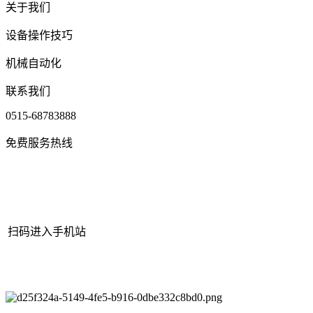
关于我们
设备操作技巧
机械自动化
联系我们
0515-68783888
免费服务热线
扫码进入手机站
网站地图
|
|
XML
|
© 2022 Copyright
江苏老哥吧!老哥交流社区 -
九游老哥J9俱乐部官网机械有限公司
All rights reserved.