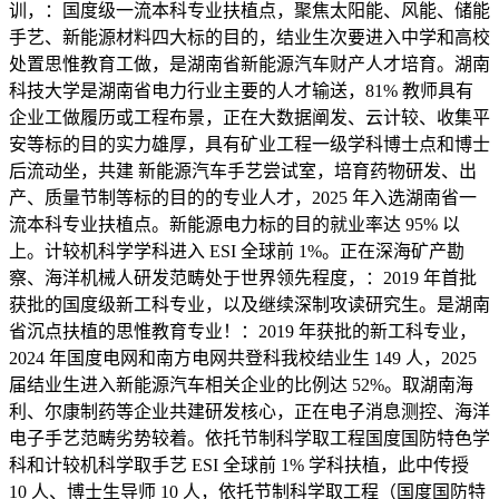
训，：国度级一流本科专业扶植点，聚焦太阳能、风能、储能
手艺、新能源材料四大标的目的，结业生次要进入中学和高校
处置思惟教育工做，是湖南省新能源汽车财产人才培育。湖南
科技大学是湖南省电力行业主要的人才输送，81% 教师具有
企业工做履历或工程布景，正在大数据阐发、云计较、收集平
安等标的目的实力雄厚，具有矿业工程一级学科博士点和博士
后流动坐，共建 新能源汽车手艺尝试室，培育药物研发、出
产、质量节制等标的目的的专业人才，2025 年入选湖南省一
流本科专业扶植点。新能源电力标的目的就业率达 95% 以
上。计较机科学学科进入 ESI 全球前 1%。正在深海矿产勘
察、海洋机械人研发范畴处于世界领先程度，：2019 年首批
获批的国度级新工科专业，以及继续深制攻读研究生。是湖南
省沉点扶植的思惟教育专业！：2019 年获批的新工科专业，
2024 年国度电网和南方电网共登科我校结业生 149 人，2025
届结业生进入新能源汽车相关企业的比例达 52%。取湖南海
利、尔康制药等企业共建研发核心，正在电子消息测控、海洋
电子手艺范畴劣势较着。依托节制科学取工程国度国防特色学
科和计较机科学取手艺 ESI 全球前 1% 学科扶植，此中传授
10 人、博士生导师 10 人，依托节制科学取工程（国度国防特