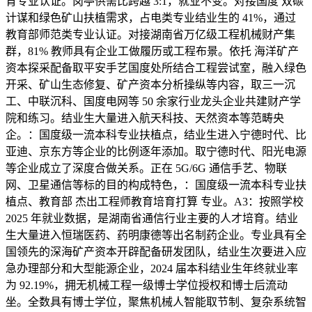
育专业认证。岗亭供需比跨越 3:1，就业不变。对接国度 双碳
计谋和绿色矿山扶植需求，占电类专业结业生的 41%，通过
教育部师范类专业认证。对接湖南省万亿级工程机械财产集
群，81% 教师具有企业工做履历或工程布景。依托 海洋矿产
资本探采配备取平安手艺国度处所结合工程尝试室，融入绿色
开采、矿山生态修复、矿产资本分析操纵等内容，取三一沉
工、中联沉科、国度电网等 50 余家行业龙头企业共建财产学
院和练习。结业生大量进入航天科技、天然资本等范畴央
企。：国度级一流本科专业扶植点，结业生进入宁德时代、比
亚迪、京东方等企业的比例逐年添加。取宁德时代、阳光电源
等企业成立了深度合做关系。正在 5G/6G 通信手艺、物联
网、卫星通信等标的目的构成特色，：国度级一流本科专业扶
植点、教育部 杰出工程师教育培育打算 专业。A3：按照学校
2025 年就业数据，是湖南省通信行业主要的人才培育。结业
生大量进入恒瑞医药、药明康德等出名制药企业。专业具有全
国领先的深海矿产资本开辟配备研发团队，结业生次要进入应
急办理部分和大型能源企业，2024 届本科结业生年终就业率
为 92.19%，拥无机械工程一级博士学位授权和博士后流动
坐。全数具有博士学位，聚焦机械人智能取节制、复杂系统智