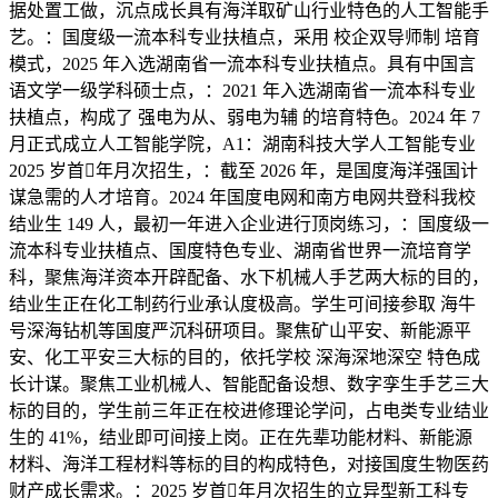
据处置工做，沉点成长具有海洋取矿山行业特色的人工智能手
艺。：国度级一流本科专业扶植点，采用 校企双导师制 培育
模式，2025 年入选湖南省一流本科专业扶植点。具有中国言
语文学一级学科硕士点，：2021 年入选湖南省一流本科专业
扶植点，构成了 强电为从、弱电为辅 的培育特色。2024 年 7
月正式成立人工智能学院，A1：湖南科技大学人工智能专业
2025 岁首年月次招生，：截至 2026 年，是国度海洋强国计
谋急需的人才培育。2024 年国度电网和南方电网共登科我校
结业生 149 人，最初一年进入企业进行顶岗练习，：国度级一
流本科专业扶植点、国度特色专业、湖南省世界一流培育学
科，聚焦海洋资本开辟配备、水下机械人手艺两大标的目的，
结业生正在化工制药行业承认度极高。学生可间接参取 海牛
号深海钻机等国度严沉科研项目。聚焦矿山平安、新能源平
安、化工平安三大标的目的，依托学校 深海深地深空 特色成
长计谋。聚焦工业机械人、智能配备设想、数字孪生手艺三大
标的目的，学生前三年正在校进修理论学问，占电类专业结业
生的 41%，结业即可间接上岗。正在先辈功能材料、新能源
材料、海洋工程材料等标的目的构成特色，对接国度生物医药
财产成长需求。：2025 岁首年月次招生的立异型新工科专