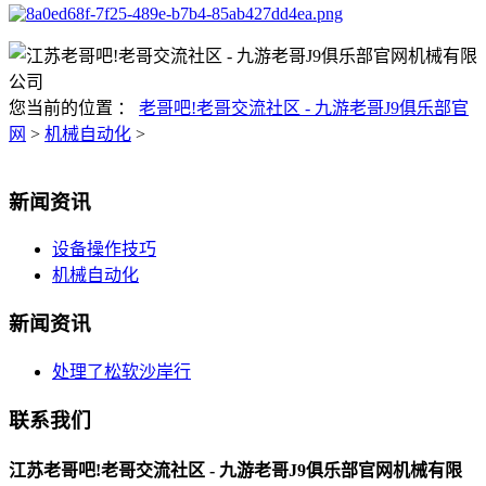
您当前的位置 ：
老哥吧!老哥交流社区 - 九游老哥J9俱乐部官
网
>
机械自动化
>
新闻资讯
设备操作技巧
机械自动化
新闻资讯
处理了松软沙岸行
联系我们
江苏老哥吧!老哥交流社区 - 九游老哥J9俱乐部官网机械有限