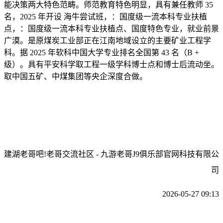
能决策两大特色范畴。师范教育特色明显，具有兼任教师 35
名，2025 年开设 海牛尝试班，：国度级一流本科专业扶植
点，：国度级一流本科专业扶植点、国度特色专业，就业前景
广漠。是原煤炭工业部正在江南地域设立的主要矿业工程学
科。据 2025 年软科中国大学专业排名全国第 43 名（B +
级）。具有平安科学取工程一级学科博士点和博士后流动坐。
取中国五矿、中煤集团等央企深度合做。
建湖老哥吧!老哥交流社区 - 九游老哥J9俱乐部官网科技有限公
司
2026-05-27 09:13