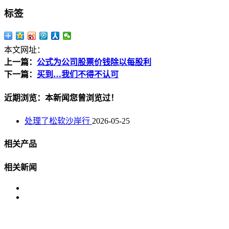
标签
本文网址：
上一篇：
公式为公司股票价钱除以每股利
下一篇：
买到…我们不得不认可
近期浏览：本新闻您曾浏览过！
处理了松软沙岸行
2026-05-25
相关产品
相关新闻