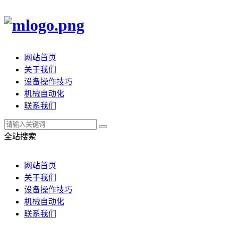
网站首页
关于我们
设备操作技巧
机械自动化
联系我们
全站搜索
网站首页
关于我们
设备操作技巧
机械自动化
联系我们