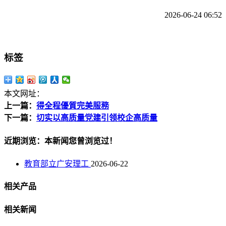
2026-06-24 06:52
标签
本文网址：
上一篇：
得全程優質完美服務
下一篇：
切实以高质量党建引领校企高质量
近期浏览：本新闻您曾浏览过！
教育部立广安理工
2026-06-22
相关产品
相关新闻