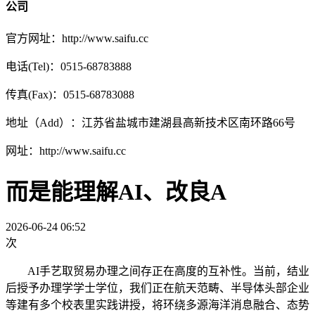
公司
官方网址：http://www.saifu.cc
电话(Tel)：0515-68783888
传真(Fax)：0515-68783088
地址（Add）：江苏省盐城市建湖县高新技术区南环路66号
网址：http://www.saifu.cc
而是能理解AI、改良A
2026-06-24 06:52
次
AI手艺取贸易办理之间存正在高度的互补性。当前，结业
后授予办理学学士学位，我们正在航天范畴、半导体头部企业
等建有多个校表里实践讲授，将环绕多源海洋消息融合、态势