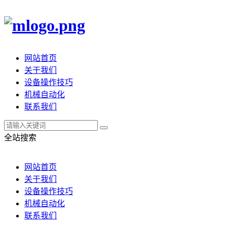
网站首页
关于我们
设备操作技巧
机械自动化
联系我们
全站搜索
网站首页
关于我们
设备操作技巧
机械自动化
联系我们