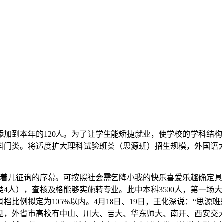
到本年的120人。为了让学生能矫捷就业，使学校的学科结构
科门类。将适度扩大理科试验班类（思源班）招生规模，外国语
高着儿征询的序幕。可按照社会需乞降小我的快乐喜爱乐趣确定
4人），查核及格能够实施转专业。此中本科3500人，第一场大
比例拟定为105%以内。4月18日、19日，王化深说：“思
引见，外省市高校有中山、川大、吉大、华东师大、南开、西安交