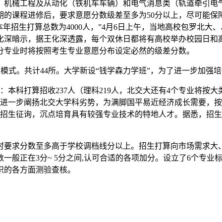
机械工程及从动化（铁机车车辆）和电气消息类（轨道牵引电气
期的课程进修后，要求意愿分数级差至多为50分以上，尽可能
年招生打算总数为4000人，”4月6日上午，当地高校包罗北
化深暗示，据王化深透露，每个双休日都将有高校举办校园日和
分专业时将按照考生专业意愿分布设定必然的级差分数。
式。共计44所。大学新设“钱学森力学班”，为了进一步加强培
科打算招收237人（理科219人，北交大还有4个专业将按
为进一步阐扬北交大学科劣势，为满脚国平易近经济成长需要，
种招生征询，沉点培育具有较强专业技术的特地人才。据悉，招
求分数至多高于学校调档线分以上。招生打算向市场需求大、就
一般正在3分~ 5分之间,认可合适的各项加分。设立了6个专
织的各方面测验查核。