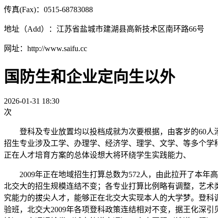
传真(Fax)：0515-68783088
地址（Add）：江苏省盐城市建湖县高新技术区南环路66号
网址：http://www.saifu.cc
国防生和企业定向生以外
2026-01-31 18:30
次
登科及专业放置均以投档成就为次要根据，由客岁的60人添加
招生专业涉及工学、办理学、经济学、理学、文学、等多个学
正在人才培育方案的总体设想大将环绕学生实践能力、
2009年正在地域招生打算总数为572人，由此拉开了本年
北交大的招生规模连结不变；各专业打算比例略有调整，艺术类
究能力的拔尖人才，能够正在北交大实现本人的大学梦。登科调档
验班，北交大2009年各项登科政策连结相对不变，据王化深