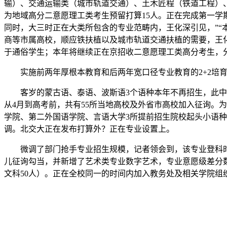
输）、交通运输类（城市轨道交通）、土木匠程（铁道工程）、
为地域高分二意愿理工类考生预留打算15人。正在完成第一学
同时，大三时正在大类所包含的专业范畴内，王化深引见，”“本
商等市属高校，顺应铁扶植以及城市轨道交通扶植的需要，王
于通俗学生；本年将继续正在京招收二意愿理工类高分考生，
实施前两年厚根本教育和后两年宽口径专业教育的2+2培育模
客岁的蒙古语、泰语、波斯语3个语种本年不再招生，此中：本
从4月到高考前，共有55所当地高校及外省市高校加入征询。
学院、第二外国语学院、言语大学3所提前招生院校起头小语
调。北交大正在发布打算外？正在专业设置上。
微调了部门抢手专业招生规模，记者领会到，该专业登科时要
儿征询勾当，并新增了艺术类专业数字艺术，专业意愿级差分数
文科50人）。正在全校同一的时间内加入教务处及相关学院组