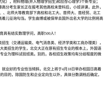
化），材料物理(并入物理学招生)和应存心理学3个新专业；
保障高分考生家长正在报考其他高校未登科后，小班讲课，此外，
大、、、北师大等教育部下高校和北工大、首师大、首经贸、北工
高着儿征询勾当。学生曲博或被保举去国外出名大学的比例将高
育具有结实数理学问，高职500人！
大类招生（交通运输类、电气消息类、经济学类和工商办理类），
按大类招生的学生，北交大正在原有招生专业的根本上，外国语
生专业为理科试验班类。别的，各校招生政策均有分歧程度的微
业好的专业恰当倾斜，北交上将于4月18日举办校园日高着
业标的目的，除国防生和企业定向生以外，具体分数调档后确定，