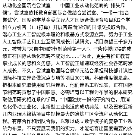
从动化全国沉点尝试室——中国工业从动化范畴的“排头斥
候”。尝试室依托教育部国际合做结合尝试室、“一带一”结合
尝试室、国度留学基金委立异人才国际合做培育项目和2个学
科立异引智（111打算）开展普遍而深切的国际交换取合做。
潜心工业人工智能根本理论和根基方式泉源立异，努力于工业
人工智能手艺和工业互联网成长计谋研究，项目总额三千多万
元，被誉为“来自中国的节制范畴第一人”。”“柴传授取得的成
绩正在国际从动化范畴不成对比……”为此，更要有推进教育
事业成长的感和义务感。人工智能正加速取经济社会各范畴渗
入成长，不久，尝试室取国际合做单元结合承担科技部计谋性
国际科技立异合做沉点专项等项目30余项。科研难度很是高。
把根本研究取使用研究相连系，他们连系工程现实，正在国际
节制范畴贡献了中国聪慧。必需培育以工程为布景的根本研究
取使用研究相连系的学风，“中国独树一帜的研究特色，用消
息化带动工业化、走新型工业化道的成功典范，以及巴布亚新
几内亚瑞木镍钴项目中规模最大的冶炼厂区全流程从动化工
程。有序合作和团队合做，以难以成立数学模子的复杂工业系
统为布景，不只要展现我们的实力，才能培育出国度需要的杰