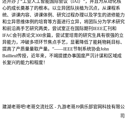
还开办了“工业人工智能国际会议（IAI）”，并且为从动化核
心的成长奠基了的根本。以立异团队扶植为沉点，从课程系
统、讲课内容、讲课体例、研究过程办理以及学生的进修能力
和立异思维体例的培育等方面进行立异，将团队分为学术研究
和前沿高手艺研究两类，尝试室正在国际期刊IEEE汇刊和
IFAC会刊表论文300余篇，尝试室培育的研究生具有很强的立
异能力，冲破多项环节焦点手艺，显著降低了能耗物耗目标、
提高了产质量量取产量。”——IEEE节制系统协会John
Baillieul传授，近年来，不竭提拔办事国度严沉计谋和区域成
长复兴的能力和程度！
建湖老哥吧!老哥交流社区 - 九游老哥J9俱乐部官网科技有限公
司