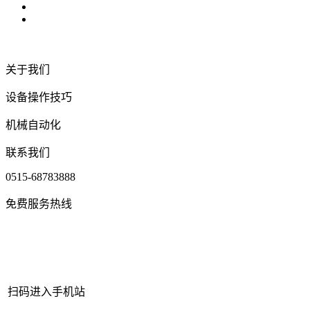
关于我们
设备操作技巧
机械自动化
联系我们
0515-68783888
免费服务热线
扫码进入手机站