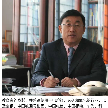
教育家的身影，并普遍使用于电熔镁、选矿和氧化铝行业，以
及宝钢、中国铁通号集团、中国电信、中国挪动、华为、科