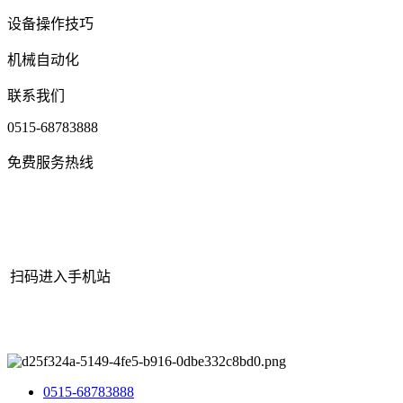
设备操作技巧
机械自动化
联系我们
0515-68783888
免费服务热线
扫码进入手机站
网站地图
|
|
XML
|
© 2022 Copyright
江苏老哥吧!老哥交流社区 -
九游老哥J9俱乐部官网机械有限公司
All rights reserved.
0515-68783888