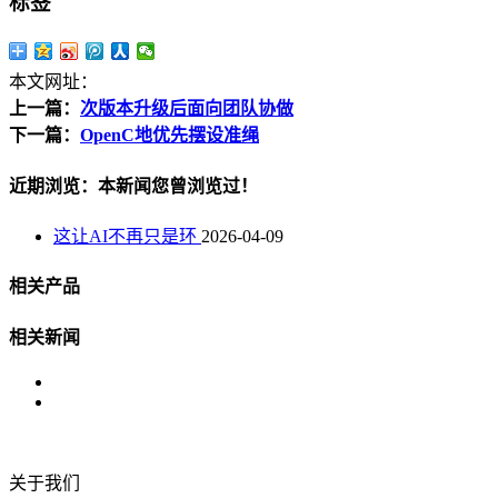
标签
本文网址：
上一篇：
次版本升级后面向团队协做
下一篇：
OpenC地优先摆设准绳
近期浏览：本新闻您曾浏览过！
这让AI不再只是环
2026-04-09
相关产品
相关新闻
关于我们