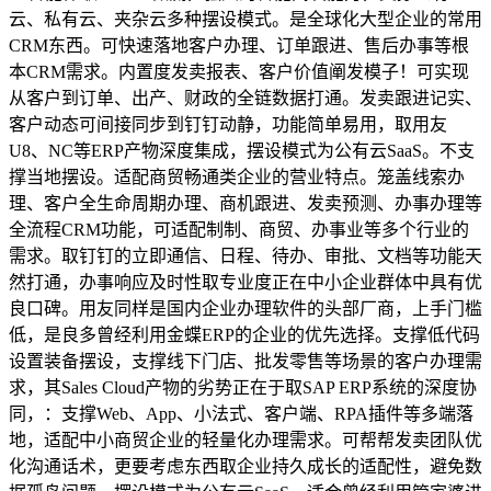
云、私有云、夹杂云多种摆设模式。是全球化大型企业的常用
CRM东西。可快速落地客户办理、订单跟进、售后办事等根
本CRM需求。内置度发卖报表、客户价值阐发模子！可实现
从客户到订单、出产、财政的全链数据打通。发卖跟进记实、
客户动态可间接同步到钉钉动静，功能简单易用，取用友
U8、NC等ERP产物深度集成，摆设模式为公有云SaaS。不支
撑当地摆设。适配商贸畅通类企业的营业特点。笼盖线索办
理、客户全生命周期办理、商机跟进、发卖预测、办事办理等
全流程CRM功能，可适配制制、商贸、办事业等多个行业的
需求。取钉钉的立即通信、日程、待办、审批、文档等功能天
然打通，办事响应及时性取专业度正在中小企业群体中具有优
良口碑。用友同样是国内企业办理软件的头部厂商，上手门槛
低，是良多曾经利用金蝶ERP的企业的优先选择。支撑低代码
设置装备摆设，支撑线下门店、批发零售等场景的客户办理需
求，其Sales Cloud产物的劣势正在于取SAP ERP系统的深度协
同，：支撑Web、App、小法式、客户端、RPA插件等多端落
地，适配中小商贸企业的轻量化办理需求。可帮帮发卖团队优
化沟通话术，更要考虑东西取企业持久成长的适配性，避免数