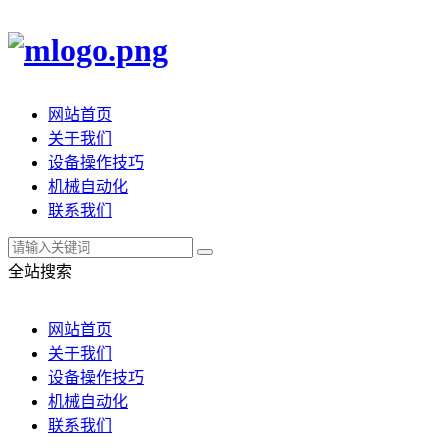
网站首页
关于我们
设备操作技巧
机械自动化
联系我们
全站搜索
网站首页
关于我们
设备操作技巧
机械自动化
联系我们