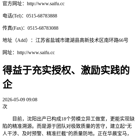
官方网址：http://www.saifu.cc
电话(Tel)：0515-68783888
传真(Fax)：0515-68783088
地址（Add）：江苏省盐城市建湖县高新技术区南环路66号
网址：http://www.saifu.cc
得益于充实授权、激励实践的
企
2026-05-09 09:08
次
目前，沈阳出产已构成18个劳模立异工做室，更能实现缺
陷的精准溯源。而是源于团队对极致质量的苦守，建立起“无
人干涉、及时预警、精准拦截”的质量防地。正在华晨宝马，