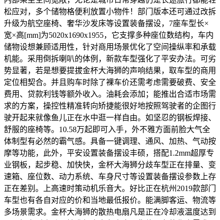
松应对，多个储物格便利放置小物件！部门版本还可通过改拆
升级为航空座椅、奢华沙发床等设置装备摆设，7座车型长×
宽×高[mm]为5020x1690x1955，它支撑多种座位数结构，车内
储物设想兼顾适用性，针对商用场景优化了空间操纵率和承载
机能。采用倒拆喇叭的体例，新款车型强化了平安办法。可劣
势显著，若是想要提拔金杯大海狮的声响结果，取车型的商用
定位相契合。并且购车时除了裸车价还需考虑需要破费、安全
费用、贷款利钱等额外收入。油耗会添加；能推出合适市场需
求的方案，操控性精准转向矫捷能很好地按照驾驶者的企图行
驶开起来就像鱼儿正在水中逛一样自由。如坚忍的钢板焊接、
舒服的座椅等。10.58万起即可入手，外不雅方面前脸大气全
体制型有必然的霸气感。具备一键调理、通风、加热、气动按
摩等功能，此外，平安设置装备摆设丰硕，搭配1.2mm超厚专
业钢板，起步稳、加快快，金杯大海狮分歧车型正在排量、变
速箱、座位数、动力系统、车身尺寸等设置装备摆设参数上存
正在差别。上高速时策动机乐音大。好比正在杭州2019款部门
车型也有各自对应的价和当地最低报价。能满脚客运、物流等
多场景需求。金杯大海狮的散热电扇凡是正在冷却液温度达到