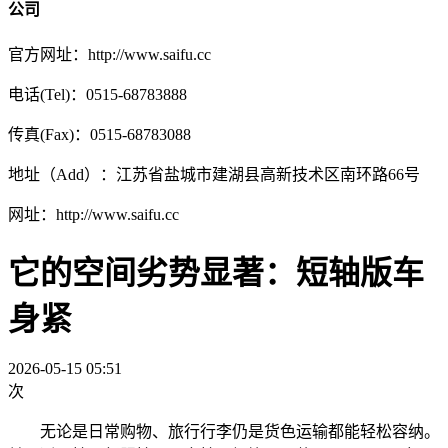
公司
官方网址：http://www.saifu.cc
电话(Tel)：0515-68783888
传真(Fax)：0515-68783088
地址（Add）：江苏省盐城市建湖县高新技术区南环路66号
网址：http://www.saifu.cc
它的空间劣势显著：短轴版车
身紧
2026-05-15 05:51
次
无论是日常购物、旅行行李仍是货色运输都能轻松容纳。