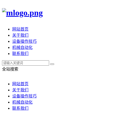
网站首页
关于我们
设备操作技巧
机械自动化
联系我们
全站搜索
网站首页
关于我们
设备操作技巧
机械自动化
联系我们