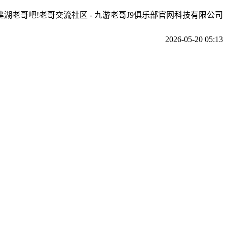
建湖老哥吧!老哥交流社区 - 九游老哥J9俱乐部官网科技有限公司
2026-05-20 05:13