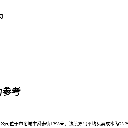
司
为参考
公司位于市诸城市舜泰街1398号，该股筹码平均买卖成本为23