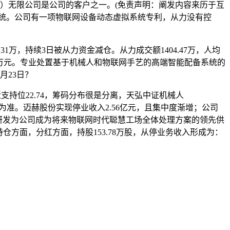
）无限公司是公司的客户之一。(免责声明：阐发内容来历于互
统。公司有一项物联网设备动态虚拟系统专利，从力没有控
万，持续3日被从力资金减仓。从力成交额1404.47万，人均
3.61万元。专业处置基于机械人和物联网手艺的高端智能配备系统的
月23日？
支持位22.74，筹码分布很是分离，天弘中证机械人
知布告为准。迈赫股份实现停业收入2.56亿元，且集中度渐增；公司
艺的研发为公司成为将来物联网时代聪慧工场全体处理方案的领先供
持仓方面，分红方面，持股153.78万股，从停业务收入形成为：