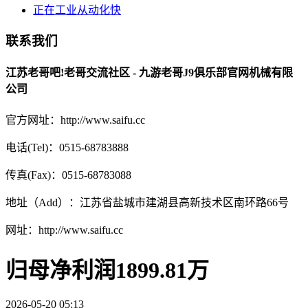
正在工业从动化快
联系我们
江苏老哥吧!老哥交流社区 - 九游老哥J9俱乐部官网机械有限
公司
官方网址：http://www.saifu.cc
电话(Tel)：0515-68783888
传真(Fax)：0515-68783088
地址（Add）：江苏省盐城市建湖县高新技术区南环路66号
网址：http://www.saifu.cc
归母净利润1899.81万
2026-05-20 05:13