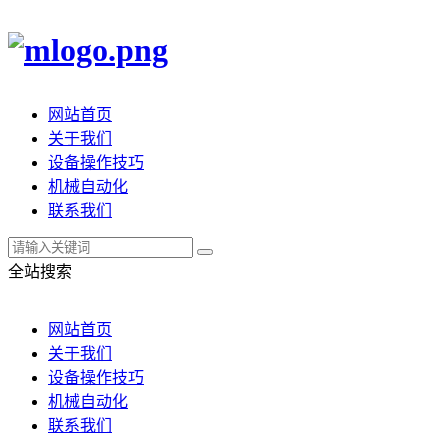
网站首页
关于我们
设备操作技巧
机械自动化
联系我们
全站搜索
网站首页
关于我们
设备操作技巧
机械自动化
联系我们