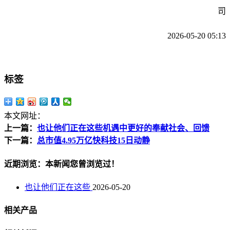
司
2026-05-20 05:13
标签
本文网址：
上一篇：
也让他们正在这些机遇中更好的奉献社会、回馈
下一篇：
总市值4.95万亿快科技15日动静
近期浏览：本新闻您曾浏览过！
也让他们正在这些
2026-05-20
相关产品